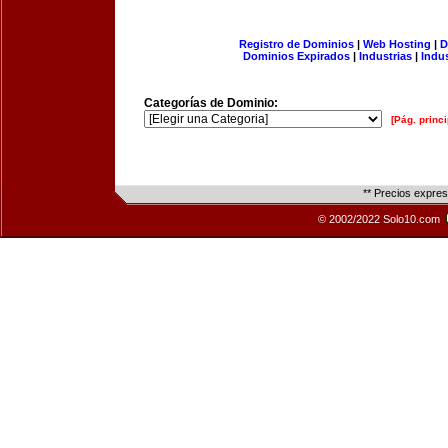
Registro de Dominios
|
Web Hosting
|
D
Dominios Expirados
|
Industrias
|
Indu
Categorías de Dominio:
[Pág. princi
** Precios expre
© 2002/2022 Solo10.com