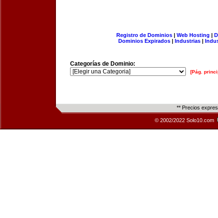
Registro de Dominios
|
Web Hosting
|
D
Dominios Expirados
|
Industrias
|
Indu
Categorías de Dominio:
[Pág. princi
** Precios expre
© 2002/2022 Solo10.com