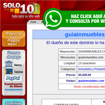
guiainmueble
El dueño de este dominio lo ha
Mayusculas:
GUIAINMUEBLES.
Minusculas:
guiainmuebles.com
Longitud:
13 caracteres
Categorias:
Inmuebles y Propie
Precio:
$5,500.00
Visitar!
guiainmuebles.com
Serán consideradas ofer
R