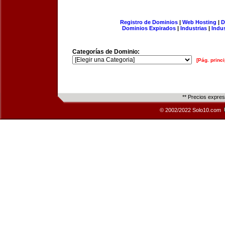
Registro de Dominios
|
Web Hosting
|
D
Dominios Expirados
|
Industrias
|
Indu
Categorías de Dominio:
[Pág. princi
** Precios expre
© 2002/2022 Solo10.com