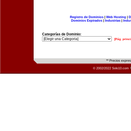
Registro de Dominios
|
Web Hosting
|
D
Dominios Expirados
|
Industrias
|
Indu
Categorías de Dominio:
[Pág. princi
** Precios expre
© 2002/2022 Solo10.com