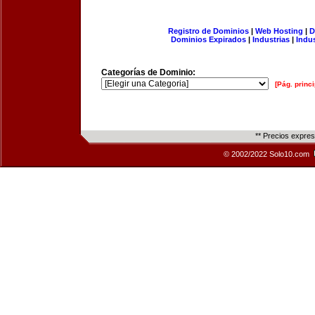
Registro de Dominios
|
Web Hosting
|
D
Dominios Expirados
|
Industrias
|
Indu
Categorías de Dominio:
[Pág. princi
** Precios expre
© 2002/2022 Solo10.com