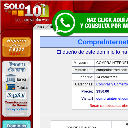
CompraInterne
El dueño de este dominio lo ha
Mayusculas:
COMPRAINTERNET
Minusculas:
comprainternet.com
Longitud:
14 caracteres
Categorias:
Compras y Comercio
Precio:
$950.00
Visitar!
comprainternet.co
Serán consideradas ofer
R