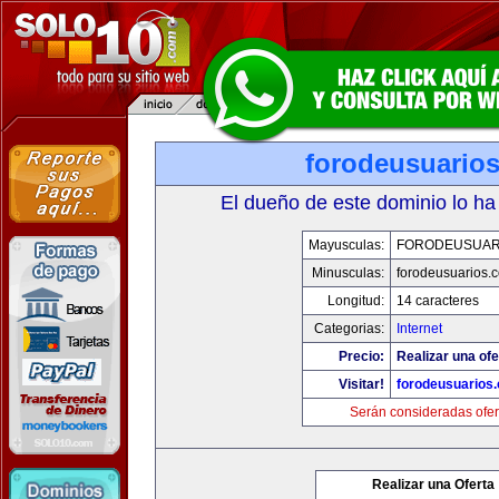
forodeusuario
El dueño de este dominio lo ha
Mayusculas:
FORODEUSUAR
Minusculas:
forodeusuarios.
Longitud:
14 caracteres
Categorias:
Internet
Precio:
Realizar una ofe
Visitar!
forodeusuarios
Serán consideradas ofer
Realizar una Oferta