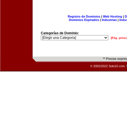
Registro de Dominios
|
Web Hosting
|
D
Dominios Expirados
|
Industrias
|
Indu
Categorías de Dominio:
[Pág. princi
** Precios expre
© 2002/2022 Solo10.com