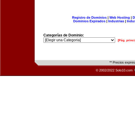
Registro de Dominios
|
Web Hosting
|
D
Dominios Expirados
|
Industrias
|
Indu
Categorías de Dominio:
[Pág. princi
** Precios expre
© 2002/2022 Solo10.com