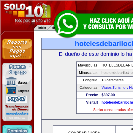
hotelesdebarilo
El dueño de este dominio lo ha
Mayusculas:
HOTELESDEBARI
Minusculas:
hotelesdebariloch
Longitud:
18 caracteres
Categorias:
Viajes,Turismo y H
Precio:
$397.00
Visitar!
hotelesdebariloch
Serán consideradas ofer
R