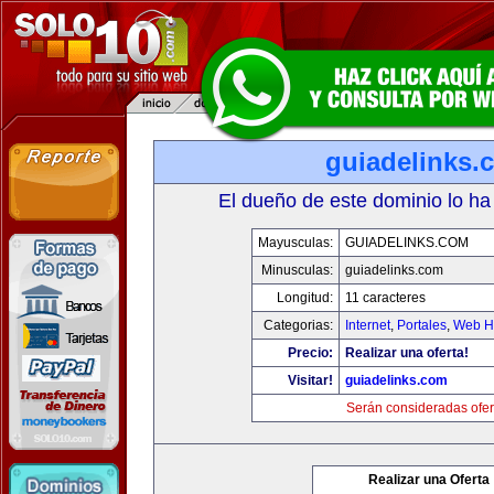
guiadelinks.
El dueño de este dominio lo ha
Mayusculas:
GUIADELINKS.COM
Minusculas:
guiadelinks.com
Longitud:
11 caracteres
Categorias:
Internet
,
Portales
,
Web Ho
Precio:
Realizar una oferta!
Visitar!
guiadelinks.com
Serán consideradas ofer
Realizar una Oferta