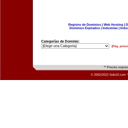
Registro de Dominios
|
Web Hosting
|
D
Dominios Expirados
|
Industrias
|
Indu
Categorías de Dominio:
[Pág. princi
** Precios expre
© 2002/2022 Solo10.com