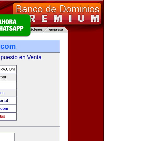
.com
 puesto en Venta
PA.COM
com
tes
erta!
.com
tas