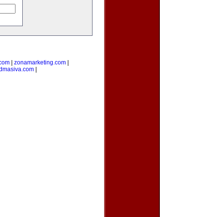
.com
|
zonamarketing.com
|
admasiva.com
|