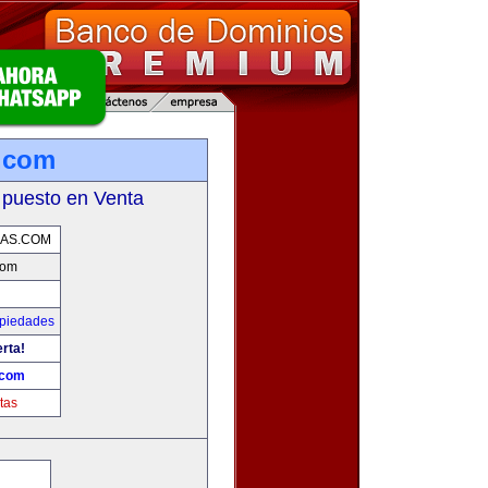
.com
 puesto en Venta
AS.COM
com
opiedades
erta!
.com
tas