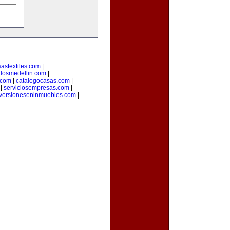
astextiles.com
|
adosmedellin.com
|
.com
|
catalogocasas.com
|
|
serviciosempresas.com
|
versioneseninmuebles.com
|