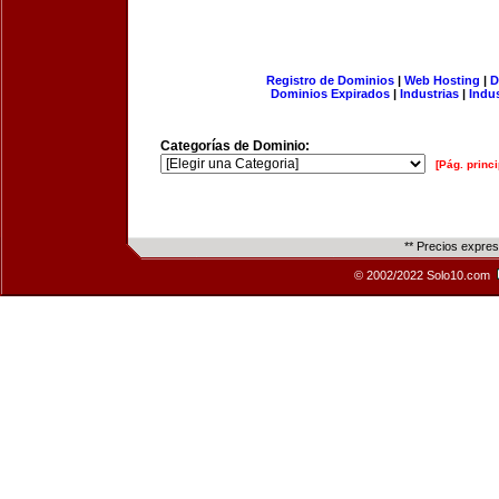
Registro de Dominios
|
Web Hosting
|
D
Dominios Expirados
|
Industrias
|
Indu
Categorías de Dominio:
[Pág. princi
** Precios expre
© 2002/2022 Solo10.com