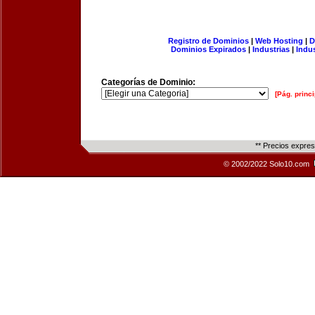
Registro de Dominios
|
Web Hosting
|
D
Dominios Expirados
|
Industrias
|
Indu
Categorías de Dominio:
[Pág. princi
** Precios expre
© 2002/2022 Solo10.com