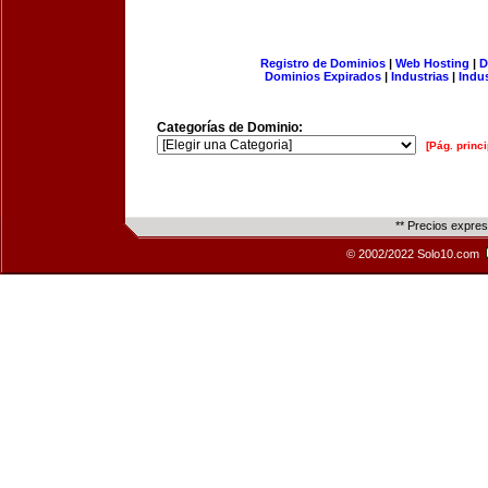
Registro de Dominios
|
Web Hosting
|
D
Dominios Expirados
|
Industrias
|
Indu
Categorías de Dominio:
[Pág. princi
** Precios expre
© 2002/2022 Solo10.com