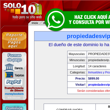
propiedadesvi
El dueño de este dominio lo ha
Mayusculas:
PROPIEDADES
Minusculas:
propiedadesvip
Longitud:
14 caracteres
Categorias:
Inmuebles y Pr
Precio:
$899.00
Visitar!
propiedadesvi
Serán consideradas ofer
R