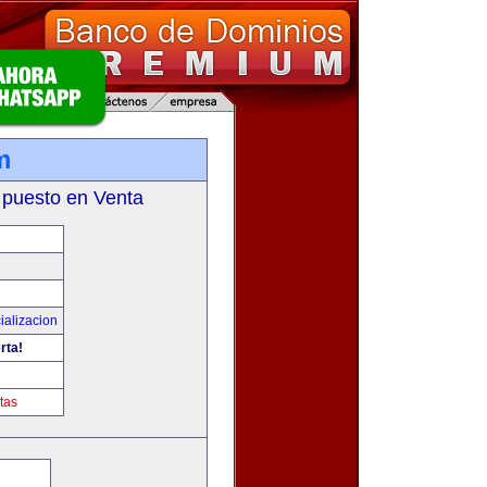
m
 puesto en Venta
ializacion
rta!
tas