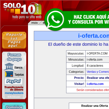
i-oferta.co
El dueño de este dominio lo ha
Mayusculas:
I-OFERTA.COM
Minusculas:
i-oferta.com
Longitud:
8 caracteres
Categorias:
Ventas y Comerc
Precio:
Realizar una ofe
Visitar!
i-oferta.com
Serán consideradas ofer
Realizar una Oferta