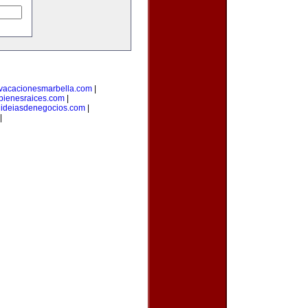
vacacionesmarbella.com
|
bienesraices.com
|
|
ideiasdenegocios.com
|
|