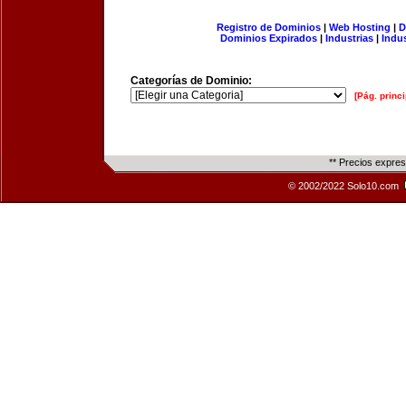
Registro de Dominios
|
Web Hosting
|
D
Dominios Expirados
|
Industrias
|
Indu
Categorías de Dominio:
[Pág. princi
** Precios expre
© 2002/2022 Solo10.com