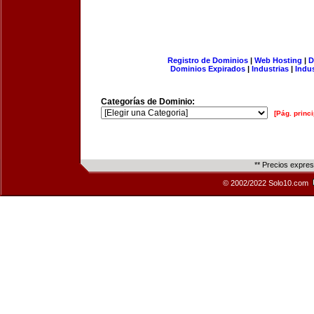
Registro de Dominios
|
Web Hosting
|
D
Dominios Expirados
|
Industrias
|
Indu
Categorías de Dominio:
[Pág. princi
** Precios expre
© 2002/2022 Solo10.com