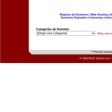
Registro de Dominios
|
Web Hosting
|
D
Dominios Expirados
|
Industrias
|
Indu
Categorías de Dominio:
[Pág. princi
** Precios expre
© 2002/2022 Solo10.com