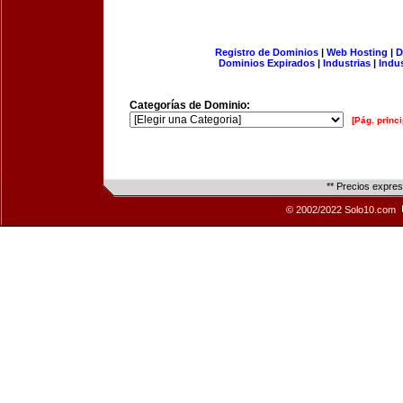
Registro de Dominios
|
Web Hosting
|
D
Dominios Expirados
|
Industrias
|
Indu
Categorías de Dominio:
[Pág. princi
** Precios expre
© 2002/2022 Solo10.com