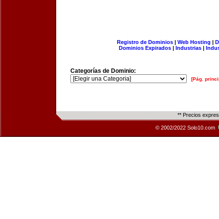
Registro de Dominios
|
Web Hosting
|
D
Dominios Expirados
|
Industrias
|
Indu
Categorías de Dominio:
[Pág. princi
** Precios expre
© 2002/2022 Solo10.com