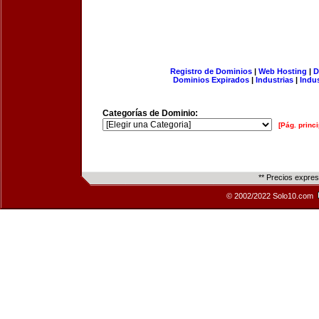
Registro de Dominios
|
Web Hosting
|
D
Dominios Expirados
|
Industrias
|
Indu
Categorías de Dominio:
[Pág. princi
** Precios expre
© 2002/2022 Solo10.com