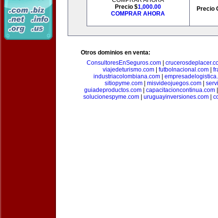
COMPRAR AHORA
Precio $
1,000.00
Precio 
COMPRAR AHORA
Otros dominios en venta:
ConsultoresEnSeguros.com
|
crucerosdeplacer.c
viajedeturismo.com
|
futbolnacional.com
|
f
industriacolombiana.com
|
empresadelogistica
sitiopyme.com
|
misvideojuegos.com
|
serv
guiadeproductos.com
|
capacitacioncontinua.com
solucionespyme.com
|
uruguayinversiones.com
|
c