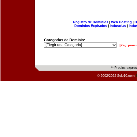
Registro de Dominios
|
Web Hosting
|
D
Dominios Expirados
|
Industrias
|
Indu
Categorías de Dominio:
[Pág. princi
** Precios expre
© 2002/2022 Solo10.com