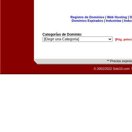
Registro de Dominios
|
Web Hosting
|
D
Dominios Expirados
|
Industrias
|
Indu
Categorías de Dominio:
[Pág. princi
** Precios expre
© 2002/2022 Solo10.com