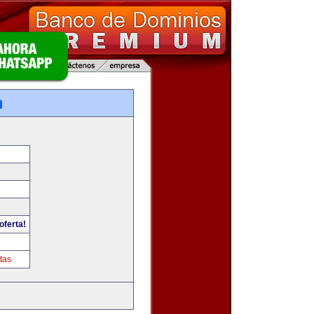
m
oferta!
tas